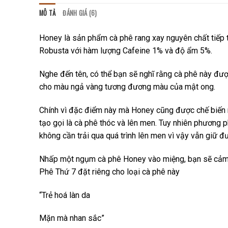
MÔ TẢ
ĐÁNH GIÁ (6)
Honey là sản phẩm cà phê rang xay nguyên chất tiếp
Robusta với hàm lượng Cafeine 1% và độ ẩm 5%.
Nghe đến tên, có thể bạn sẽ nghĩ rằng cà phê này đư
cho màu ngả vàng tương đương màu của mật ong.
Chính vì đặc điểm này mà Honey cũng được chế biến m
tạo gọi là cà phê thóc và lên men. Tuy nhiên phương 
không cần trải qua quá trình lên men vì vậy vẫn giữ đư
Nhấp một ngụm cà phê Honey vào miệng, bạn sẽ cảm n
Phê Thứ 7 đặt riêng cho loại cà phê này
“Trẻ hoá làn da
Mặn mà nhan sắc”