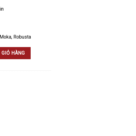
in
 Moka, Robusta
gr - GIẢM 10% số lượng
 GIỎ HÀNG