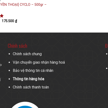
U
YỀN THOẠI] CYCLO – 500gr –
%
175.500
₫
p
0
Chính sách
Đ
Chính sách chung
Vận chuyển giao nhận hàng hoá
P
Bảo vệ thông tin cá nhân
Thông tin hàng hóa
ế
Chính sách thanh toán