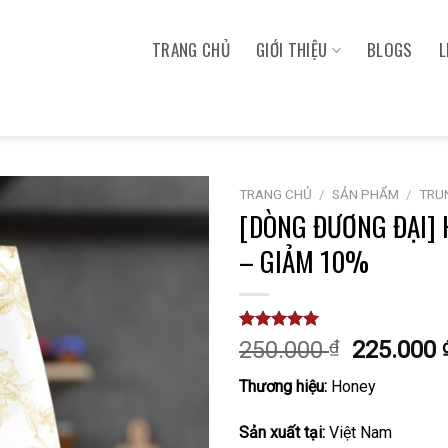
TRANG CHỦ
GIỚI THIỆU
BLOGS
L
TRANG CHỦ
/
SẢN PHẨM
/
TRU
[DÒNG ĐƯƠNG ĐẠI] 
– GIẢM 10%
5.00
6
trên 5
250.000
₫
225.000
dựa trên
đánh giá
Thương hiệu:
Honey
Sản xuất tại:
Việt Nam