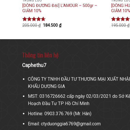
TRUNG LƯU
TRUNG LƯ
[DÒNG ĐƯƠNG ĐẠI] L’AMOUR – 500gr –
[DÒNG HU
GIẢM 10%
GIẢM 10
205.000
₫
184.500
₫
195.000
₫
Được xếp
Được xế
hạng
4.67
hạng
5.0
5 sao
5 sao
Thông tin liên hệ
Caphethu7
CÔNG TY TNHH ĐẦU TƯ THƯƠNG MẠI XUẤT NHẬ
KHẨU DƯƠNG GIA
MST: 0316726662 cấp ngày 02/03/2021 do Sở K
Hoạch Đầu Tư TP Hồ Chí Minh
Hotline: 0903.376.769 (Mr. Hân)
Email: ctyduonggia6769@gmail.com