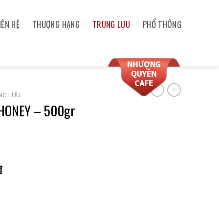
IÊN HỆ
THƯỢNG HẠNG
TRUNG LƯU
PHỔ THÔNG
NG LƯU
HONEY – 500gr
₫