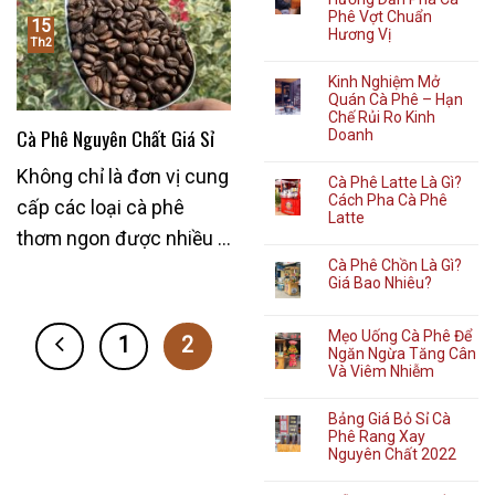
Phê Vợt Chuẩn
15
Hương Vị
Th2
Kinh Nghiệm Mở
Quán Cà Phê – Hạn
Chế Rủi Ro Kinh
Cà Phê Nguyên Chất Giá Sỉ
Doanh
Không chỉ là đơn vị cung
Cà Phê Latte Là Gì?
Cách Pha Cà Phê
cấp các loại cà phê
Latte
thơm ngon được nhiều ...
Cà Phê Chồn Là Gì?
Giá Bao Nhiêu?
Mẹo Uống Cà Phê Để
1
2
Ngăn Ngừa Tăng Cân
Và Viêm Nhiễm
Bảng Giá Bỏ Sỉ Cà
Phê Rang Xay
Nguyên Chất 2022