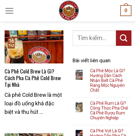
Skip
0
to
content
16
Th2
Bài viết liên quan
Cà Phê Cold Brew Là Gì?
Cà Phê Mộc Là Gì?
Hướng Dẫn Cách
Cách Pha Cà Phê Cold Brew
Nhận Biết Cà Phê
Tại Nhà
Rang Mộc Nguyên
Chất
Cà phê Cold Brew là một
loại đồ uống khá đặc
Cà Phê Rum Là Gì?
Công Thức Pha Chế
biệt và thu hút ...
Cà Phê Rượu Rum
Chuyên Nghiệp
Cà Phê Vợt Là Gì?
Hướng Dẫn Pha Cà